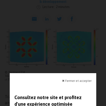
& développement
Lecture : 2 minutes
✖ Fermer et accepter
Source : Laboratoire Pprime / CEA
Travaillant ensemble depuis déjà plusieurs
Consultez notre site et profitez
années,
Pprime
et le
CEA
ont décidé de créer un
d'une expérience optimisée