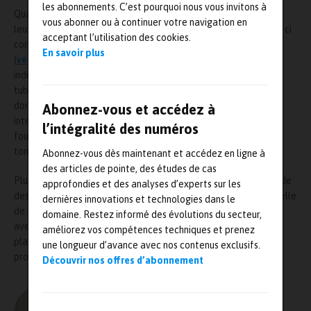
les abonnements. C’est pourquoi nous vous invitons à
Quant au laboratoire Pprime (
CNRS
) et au
CEA
, ils apporteront
vous abonner ou à continuer votre navigation en
leurs moyens et leurs équipements de recherche propres. Ceux-ci
acceptant l’utilisation des cookies.
concernent notamment la
métrologie
des écoulements
En savoir plus
(
vélocimétrie
par images de particules rapide, fluorescence
induite par laser, …), des générateurs de
choc
(lanceurs, lasers,
tubes à choc…) et une
instrumentation
spécifique pour le
domaine des grandes vitesses (
caméras
ultra-rapides,
Abonnez-vous et accédez à
interféromètres laser…). Les deux laboratoires pourront aussi
l’intégralité des numéros
fournir des outils d’analyse des échantillons récupérés (micro-
tomographie, caractérisation métallurgique…).
Abonnez-vous dès maintenant et accédez en ligne à
des articles de pointe, des études de cas
Plusieurs projets de recherche sont déjà en cours, comme l’étude
approfondies et des analyses d’experts sur les
des transitions de phase de l’étain menée au CEA Gramat, ou celle
dernières innovations et technologies dans le
de l’amortissement des chocs dans des mousses polymériques
domaine. Restez informé des évolutions du secteur,
avec le
CEA-Cesta
. L’élargissement des thèmes et la mise en
améliorez vos compétences techniques et prenez
place de nouvelles collaborations feront l’objet d’un séminaire
une longueur d’avance avec nos contenus exclusifs.
prochain.
Découvrir nos offres d’abonnement
L'AUTEUR