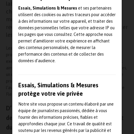
laboratoire commun, baptisé Fleche (Fluides,
Essais, Simulations & Mesures
et ses partenaires
chocs et énergétique). Ce laboratoire « sans
utilisent des cookies ou autres traceurs pour accéder
murs » mettra en place des programmes de
à des informations sur votre appareil, et traiter des
recherche communs sur la durée, afin de renforcer
données personnelles telles que votre adresse IP ou
les compétences des deux partenaires.
les pages que vous consultez. Cette approche nous
permet d’améliorer votre expérience en affichant
des contenus personnalisés, de mesurer la
Les premiers projets de recherche communs s’inscriront dans le
performance des contenus et de collecter des
prolongement de travaux déjà amorcés. Il s’agit par
données d’audience.
exemple d’aborder le comportement dynamique des matériaux
ainsi que la mécanique des fluides. Pour chacune des thématiques,
un comité de pilotage définira et réactualisera chaque année le
programme scientifique. Il fera également le point sur
Essais, Simulations & Mesures
l’avancement des travaux. Le comité de direction du laboratoire
protège votre vie privée
Fleche validera ensuite ces orientations.
Notre site vous propose un contenu élaboré par une
D’importants moyens et leurs équipements
équipe de journalistes passionnés, dédiée à vous
de recherche pour Fleche issus de Pprime et
fournir des informations précises, fiables et
approfondies chaque jour. Ce travail de qualité est
du CEA
soutenu par les revenus générés par la publicité et