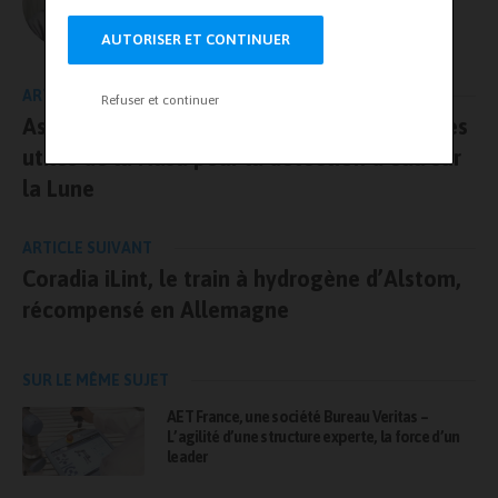
Olivier Guillon – MRJ PRESSE
AUTORISER ET CONTINUER
ARTICLE PRÉCÉDENT
Refuser et continuer
Astrobotic réussit ses tests des trois charges
utiles de la Nasa pour la détection d’eau sur
la Lune
ARTICLE SUIVANT
Coradia iLint, le train à hydrogène d’Alstom,
récompensé en Allemagne
SUR LE MÊME SUJET
AET France, une société Bureau Veritas –
L’agilité d’une structure experte, la force d’un
leader