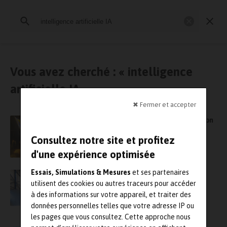
Rechercher
:
Essais physiques
Simulation
Contrôle Qualité
Mesures
Vous avez cherché : « intelligence
artificielle IA »
✖ Fermer et accepter
Le LNE inaugure en grandes pompes LE.IA, son
laboratoire d’évaluation de l’intelligence
Consultez notre site et profitez
artificielle
d'une expérience optimisée
Essais, Simulations & Mesures
et ses partenaires
Le LNE va inaugurer mi-mai le LE.IA, un
laboratoire consacré à l’évaluation de
utilisent des cookies ou autres traceurs pour accéder
l’intelligence artificielle
à des informations sur votre appareil, et traiter des
données personnelles telles que votre adresse IP ou
les pages que vous consultez. Cette approche nous
SystemX lance le programme de recherche «