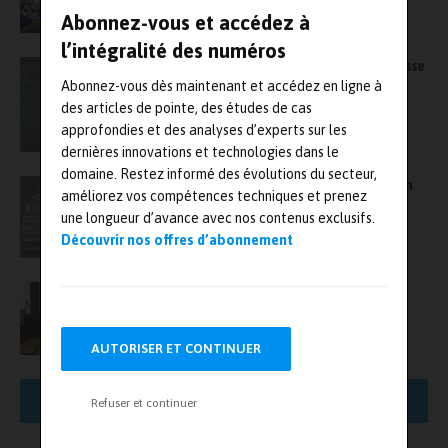
Abonnez-vous et accédez à
l’intégralité des numéros
Comment Classiq et NVidia boostent la vitesse
des simulations quantiques
Abonnez-vous dès maintenant et accédez en ligne à
des articles de pointe, des études de cas
approfondies et des analyses d’experts sur les
dernières innovations et technologies dans le
domaine. Restez informé des évolutions du secteur,
Semi-conducteurs : Siemens fait l’acquisition
améliorez vos compétences techniques et prenez
de Canopus AI pour introduire la métrologie
une longueur d’avance avec nos contenus exclusifs.
basée sur l’IA
Découvrir nos offres d’abonnement
Un projet collaboratif de métrologie
corrélative des nanomatériaux basé sur l’IA
entre Pollen et le LNE
AUTORISER ET CONTINUER
AFFICHER PLUS DE RÉSULTATS
Refuser et continuer