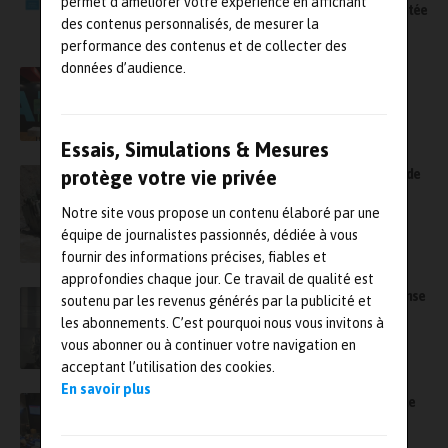
permet d’améliorer votre expérience en affichant
Intelligence artificielle et ingénierie augmentée
des contenus personnalisés, de mesurer la
» (IA2)
performance des contenus et de collecter des
données d’audience.
Siemens et Arts et Métiers signent un
partenariat stratégique pour accélérer
l’innovation industrielle
Essais, Simulations & Mesures
NOMAD : l’intelligence artificielle au service de
protège votre vie privée
la durée de vie des équipements militaires
Notre site vous propose un contenu élaboré par une
équipe de journalistes passionnés, dédiée à vous
fournir des informations précises, fiables et
approfondies chaque jour. Ce travail de qualité est
Eurosatory 2026 : le salon mondial de la défense
soutenu par les revenus générés par la publicité et
et de la sécurité s’adapte à un monde sous
les abonnements. C’est pourquoi nous vous invitons à
tension
vous abonner ou à continuer votre navigation en
acceptant l’utilisation des cookies.
En savoir plus
8e édition NRTW sur la « Fiabilité électronique
et photonique » à Grenoble les 1er et 2 avril