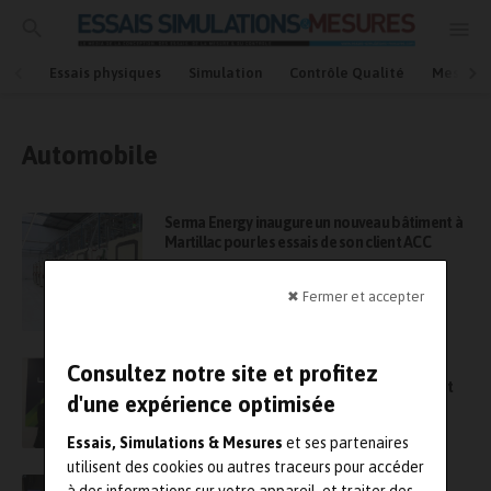
Essais physiques
Simulation
Contrôle Qualité
Mesures
Automobile
Serma Energy inaugure un nouveau bâtiment à
Martillac pour les essais de son client ACC
✖ Fermer et accepter
Validation à base de simulation : IPG
Consultez notre site et profitez
Automotive et Utac concluent un partenariat
d'une expérience optimisée
Essais, Simulations & Mesures
et ses partenaires
utilisent des cookies ou autres traceurs pour accéder
Essais environnementaux : la 7e édition du