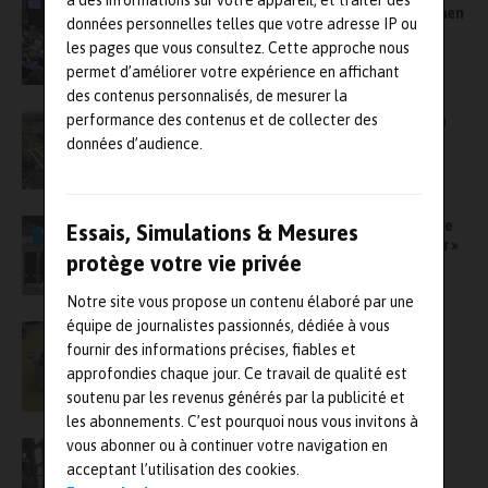
à des informations sur votre appareil, et traiter des
NRTW ouvre ses portes les 19 et 20 mars à Caen
données personnelles telles que votre adresse IP ou
les pages que vous consultez. Cette approche nous
permet d’améliorer votre expérience en affichant
des contenus personnalisés, de mesurer la
performance des contenus et de collecter des
Symbio, premier acteur européen des piles à
hydrogène à être certifié IATF 16949
données d’audience.
Greaves 3D Engineering crée un simulateur de
Essais, Simulations & Mesures
VIDÉO
voiture de course professionnel « à emporter »
protège votre vie privée
Notre site vous propose un contenu élaboré par une
équipe de journalistes passionnés, dédiée à vous
Comment Norelem entend repousser les
fournir des informations précises, fiables et
limites des essais de câbles pour véhicules
électriques
approfondies chaque jour. Ce travail de qualité est
soutenu par les revenus générés par la publicité et
les abonnements. C’est pourquoi nous vous invitons à
vous abonner ou à continuer votre navigation en
Optimisation NVH : l’expertise de Metravib
Engineering au service de Renault
acceptant l’utilisation des cookies.