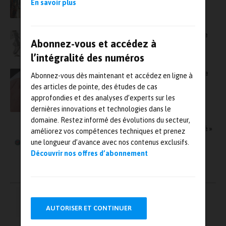
En savoir plus
6Napse lance des tests de raideur dynamique
Abonnez-vous et accédez à
sur boucle de climatisation automobile
l’intégralité des numéros
Sécurité routière : vers une fiabilité renforcée
Abonnez-vous dès maintenant et accédez en ligne à
des méthodes d’essais des éthylotests
des articles de pointe, des études de cas
approfondies et des analyses d’experts sur les
dernières innovations et technologies dans le
domaine. Restez informé des évolutions du secteur,
One-Too étend sa gamme « Serrage contrôlé »
améliorez vos compétences techniques et prenez
pour répondre aux besoins croissants en
une longueur d’avance avec nos contenus exclusifs.
sécurité et traçabilité
Découvrir nos offres d’abonnement
Pagination
←
1
2
3
4
…
des
AUTORISER ET CONTINUER
publications