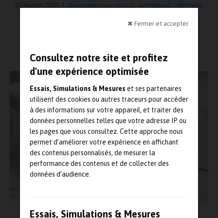
20 février 2025
Aéronautique-spatial
,
Armement / défense
,
Banc d'essais
,
Essais
,
Marché/Fusion/Acquisition
,
Moteurs
✖ Fermer et accepter
Lecture : 5 minutes
Consultez notre site et profitez
d'une expérience optimisée
Essais, Simulations & Mesures
et ses partenaires
utilisent des cookies ou autres traceurs pour accéder
à des informations sur votre appareil, et traiter des
données personnelles telles que votre adresse IP ou
les pages que vous consultez. Cette approche nous
permet d’améliorer votre expérience en affichant
des contenus personnalisés, de mesurer la
performance des contenus et de collecter des
données d’audience.
Essais, Simulations & Mesures
Source : AKIRA Technologies