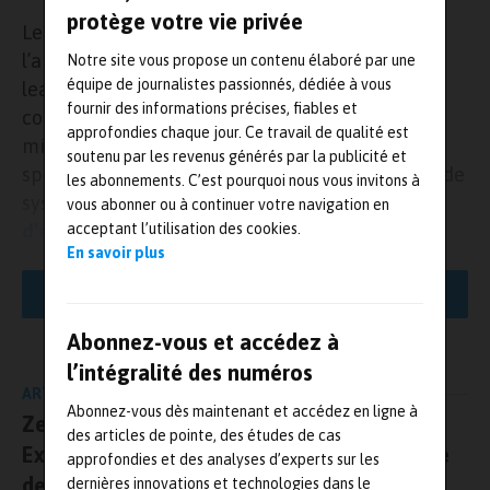
protège votre vie privée
Le fonds Definvest de la Direction générale de
l’armement (
DGA
), géré par Bpifrance, et
MBDA
,
Notre site vous propose un contenu élaboré par une
équipe de journalistes passionnés, dédiée à vous
leader européen des systèmes d’armes
fournir des informations précises, fiables et
complexes, prennent une participation
approfondies chaque jour. Ce travail de qualité est
minoritaire au capital d’Akira Technologies,
soutenu par les revenus générés par la publicité et
spécialiste de la conception et de la réalisation de
les abonnements. C’est pourquoi nous vous invitons à
systèmes de conversion d’énergie et de
bancs
vous abonner ou à continuer votre navigation en
acceptant l’utilisation des cookies.
d’essais
spéciaux.
En savoir plus
Créée à Bayonne en 2003 et dirigée par un de ses fondateurs,
LIRE LA SUITE
Sylvain Loumé, aux côtés de cadres associés historiques,
Akira
assemble et teste plus de 250 machines tournantes (moteurs,
Abonnez-vous et accédez à
turbines, boites de transmissions, machines électriques…) par an et
l’intégralité des numéros
a développé et installé plus de 250 bancs d’essais chez ses clients
ARTICLE PRÉCÉDENT
depuis sa création.
Abonnez-vous dès maintenant et accédez en ligne à
Zeiss inaugure à Mérignac le Quality
des articles de pointe, des études de cas
Akira a ouvert son capital au fonds Definvest et à MBDA, afin
Excellence Center, son nouveau laboratoire
approfondies et des analyses d’experts sur les
d’accompagner le développement de son activité (en
de métrologie
dernières innovations et technologies dans le