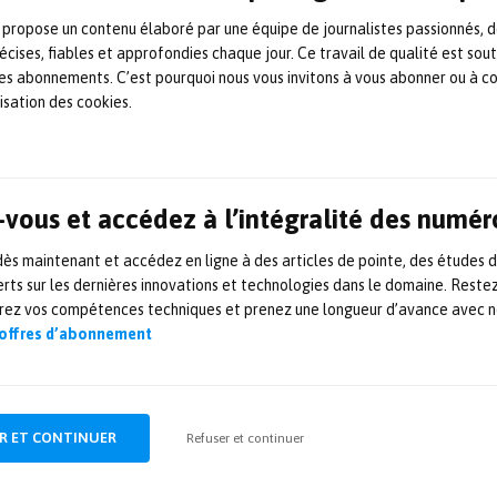
Nafems, un grand colloque sur le thème « Essais et Simulation
 propose un contenu élaboré par une équipe de journalistes passionnés, d
». Un salon à accès libre, réunissant les
écises, fiables et approfondies chaque jour. Ce travail de qualité est sou
fabricants de capteurs et de moyens d’essais ainsi que les
 les abonnements. C’est pourquoi nous vous invitons à vous abonner ou à c
développeurs de solutions et les laboratoires d’essais […]
lisation des cookies.
24 avril 2025
Essais
,
Événement
,
Mesures
,
Partenaires
,
Simulation
Comment Groupe ADF s’est
vous et accédez à l’intégralité des numér
impliqué dans le programme
s maintenant et accédez en ligne à des articles de pointe, des études 
Ariane 6
rts sur les dernières innovations et technologies dans le domaine. Reste
orez vos compétences techniques et prenez une longueur d’avance avec no
Groupe ADF a pris part au programme d’ArianeGroup depuis
 offres d’abonnement
son démarrage. S’appuyant sur une expertise de plus de
trente ans dans le domaine de l’industrie spatiale, l’entreprise
a été retenu pour son approche globale et complète
permettant de répondre à un double enjeu de
développement d‘innovations industrielles, et d’opérations
R ET CONTINUER
Refuser et continuer
de maintenance et d’exploitation. Modulaire et […]
24 juillet 2024
Aéronautique-spatial
,
Banc d'essais
,
Essais
,
Maintenance
,
Production
,
Test