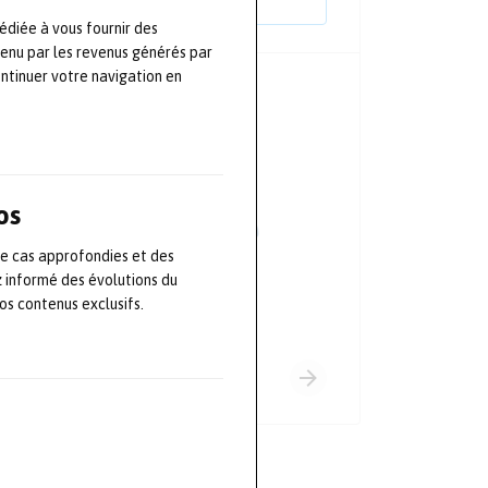
édiée à vous fournir des
tenu par les revenus générés par
ontinuer votre navigation en
PRINCIPAUX PARTENAIRES
os
de cas approfondies et des
z informé des évolutions du
s contenus exclusifs.