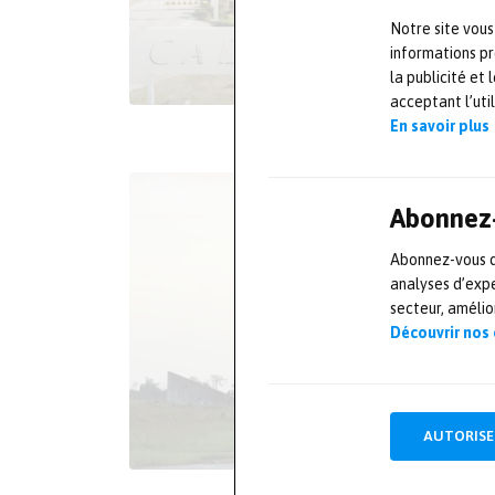
Notre site vous
informations pr
la publicité et
acceptant l’uti
En savoir plus
Abonnez-
Abonnez-vous dè
analyses d’expe
secteur, améli
Découvrir nos
AUTORISE