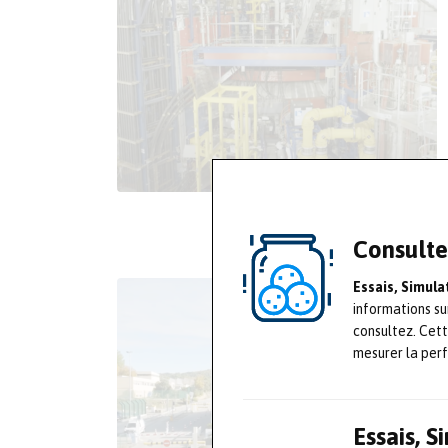
Consulte
Essais, Simul
informations su
consultez. Cet
mesurer la per
Essais, 