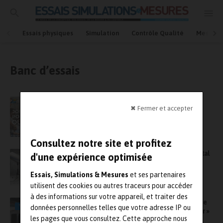
Essais physiques
Simulation
Contrôle Qualité
Mesures
Banc d’essais
Invitation aux Portes ouvertes de dB Vib
✖ Fermer et accepter
Groupe !
Consultez notre site et profitez
Le fonds Definvest et MBDA entrent au capital
d'une expérience optimisée
d’Akira Technologies
Essais, Simulations & Mesures
et ses partenaires
utilisent des cookies ou autres traceurs pour accéder
à des informations sur votre appareil, et traiter des
Greaves 3D Engineering crée un simulateur de
VIDÉO
données personnelles telles que votre adresse IP ou
voiture de course professionnel « à emporter »
les pages que vous consultez. Cette approche nous