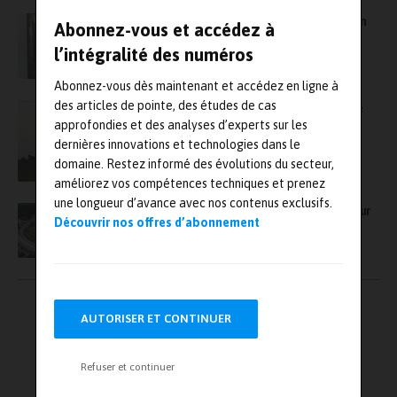
Irma lance un nouveau banc d’essai unique en
Abonnez-vous et accédez à
France pour lever les freins sur l’hydrogène
l’intégralité des numéros
Abonnez-vous dès maintenant et accédez en ligne à
des articles de pointe, des études de cas
Comment Groupe ADF s’est impliqué dans le
programme Ariane 6
approfondies et des analyses d’experts sur les
dernières innovations et technologies dans le
domaine. Restez informé des évolutions du secteur,
améliorez vos compétences techniques et prenez
une longueur d’avance avec nos contenus exclusifs.
L’Utac lance la 3e édition de son Challenge sur
Découvrir nos offres d’abonnement
la mobilité du futur
Pagination
←
1
2
3
→
des
AUTORISER ET CONTINUER
publications
Refuser et continuer