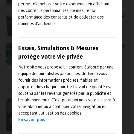
permet d’améliorer votre expérience en affichant
des contenus personnalisés, de mesurer la
Eurenco met la main sur Thiot Ingénierie et se
performance des contenus et de collecter des
renforce dans la dynamique rapide et la
données d’audience.
physique des chocs
Un nouvel équipement de mesure de propreté
Essais, Simulations & Mesures
particulaire au Cetim à la disposition des
protège votre vie privée
industriels
Notre site vous propose un contenu élaboré par une
équipe de journalistes passionnés, dédiée à vous
Gantner Instruments et Safran : une
fournir des informations précises, fiables et
collaboration innovante
approfondies chaque jour. Ce travail de qualité est
soutenu par les revenus générés par la publicité et
les abonnements. C’est pourquoi nous vous invitons à
Les enjeux des bancs d’essais et de la
vous abonner ou à continuer votre navigation en
simulation dans l’industrie moderne : agilité,
innovation et expertise
acceptant l’utilisation des cookies.
En savoir plus